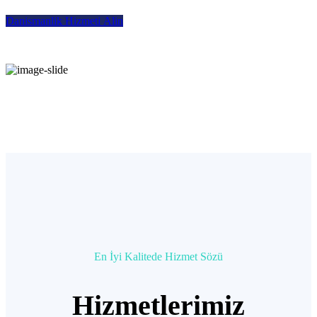
D
a
n
i
s
m
a
n
l
i
k
H
i
z
m
e
t
i
A
l
i
n
En İyi Kalitede Hizmet Sözü
Hizmetlerimiz