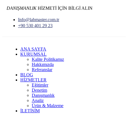
DANIŞMANLIK
HİZMETİ İÇİN BİLGİ ALIN
Info@labmaster.com.tr
+90 530 401 29 23
ANA SAYFA
KURUMSAL
Kalite Politikamız
Hakkımızda
Referanslar
BLOG
HİZMETLER
Eğitimler
Denetim
Danışmanlık
Analiz
Ürün & Malzeme
İLETİŞİM