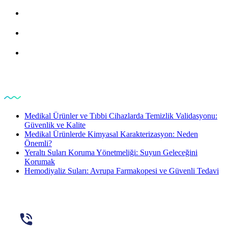
Analiz
Ürün & Malzeme
Kalite Politakamız
Makalelerimiz
Medikal Ürünler ve Tıbbi Cihazlarda Temizlik Validasyonu:
Güvenlik ve Kalite
Medikal Ürünlerde Kimyasal Karakterizasyon: Neden
Önemli?
Yeraltı Suları Koruma Yönetmeliği: Suyun Geleceğini
Korumak
Hemodiyaliz Suları: Avrupa Farmakopesi ve Güvenli Tedavi