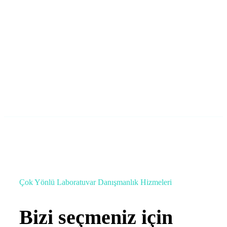
Lab Master laboratuar Akreditasyon,
Danışmanlık ve Eğitim
info@labmaster.com.tr
Çok Yönlü Laboratuvar Danışmanlık Hizmeleri
Bizi seçmeniz için