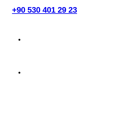
RANDEVU AL
+90 530 401 29 23
info@labmaster.com.tr
Kağıthane/İstanbul
Lab Master © 2025, Tüm Hakları Saklıdır.