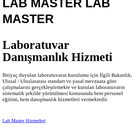
LAB MASTER
LAB
MASTER
Laboratuvar
Danışmanlık Hizmeti
İhtiyaç duyulan laboratuvarın kurulumu için İlgili Bakanlık,
Ulusal / Uluslararası standart ve yasal mevzuata göre
çalışmalarını gerçekleştirmekte ve kurulan laboratuvarın
sistematik şekilde yürütülmesi konusunda hem personel
eğitimi, hem danışmanlık hizmetleri vermektedir.
L
a
b
M
a
s
t
e
r
H
i
z
m
e
t
l
e
r
i