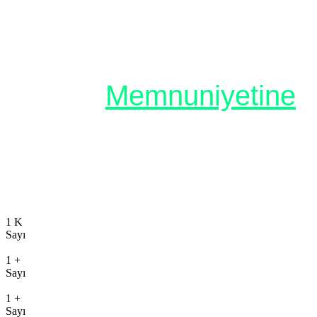
Müşteri
Memnuniyetine
Olan Kapsamımız ve
Erişimimiz
1
K
Sayı
Danışmanlık
1
+
Sayı
Eğitim
1
+
Sayı