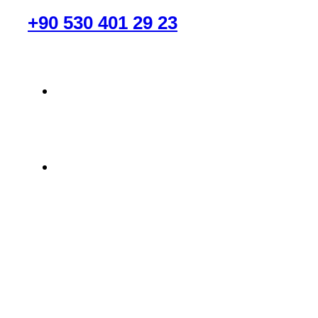
RANDEVU AL
+90 530 401 29 23
info@labmaster.com.tr
Kağıthane/İstanbul
Lab Master © 2025, Tüm Hakları Saklıdır.