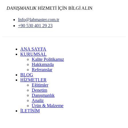
DANIŞMANLIK
HİZMETİ İÇİN BİLGİ ALIN
Info@labmaster.com.tr
+90 530 401 29 23
ANA SAYFA
KURUMSAL
Kalite Politikamız
Hakkımızda
Referanslar
BLOG
HİZMETLER
Eğitimler
Denetim
Danışmanlık
Analiz
Ürün & Malzeme
İLETİŞİM