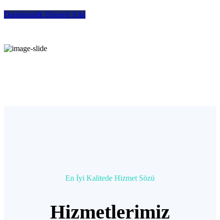
D
a
n
i
s
m
a
n
l
i
k
H
i
z
m
e
t
i
A
l
i
n
En İyi Kalitede Hizmet Sözü
Hizmetlerimiz