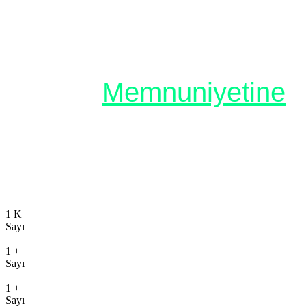
Müşteri
Memnuniyetine
Olan Kapsamımız ve
Erişimimiz
1
K
Sayı
Danışmanlık
1
+
Sayı
Eğitim
1
+
Sayı