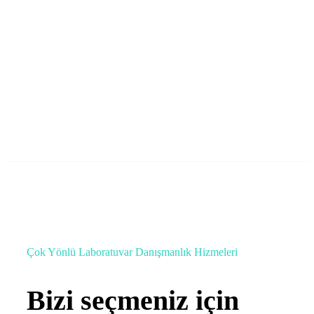
Lab Master laboratuar Akreditasyon,
Danışmanlık ve Eğitim
info@labmaster.com.tr
Çok Yönlü Laboratuvar Danışmanlık Hizmeleri
Bizi seçmeniz için