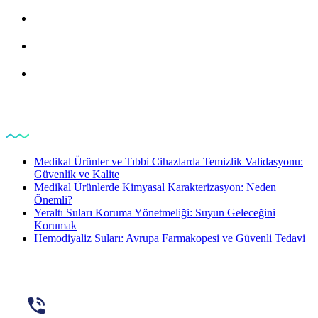
Analiz
Ürün & Malzeme
Kalite Politakamız
Makalelerimiz
Medikal Ürünler ve Tıbbi Cihazlarda Temizlik Validasyonu:
Güvenlik ve Kalite
Medikal Ürünlerde Kimyasal Karakterizasyon: Neden
Önemli?
Yeraltı Suları Koruma Yönetmeliği: Suyun Geleceğini
Korumak
Hemodiyaliz Suları: Avrupa Farmakopesi ve Güvenli Tedavi