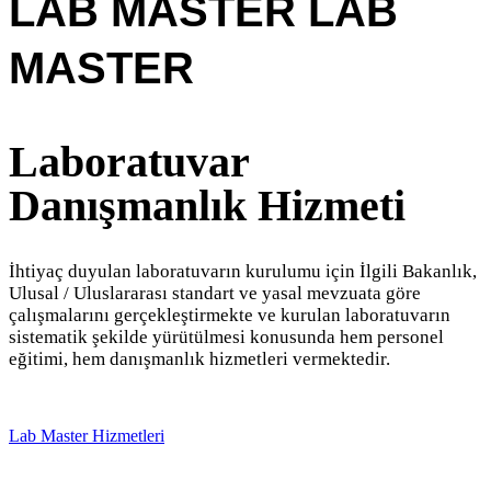
LAB MASTER
LAB
MASTER
Laboratuvar
Danışmanlık Hizmeti
İhtiyaç duyulan laboratuvarın kurulumu için İlgili Bakanlık,
Ulusal / Uluslararası standart ve yasal mevzuata göre
çalışmalarını gerçekleştirmekte ve kurulan laboratuvarın
sistematik şekilde yürütülmesi konusunda hem personel
eğitimi, hem danışmanlık hizmetleri vermektedir.
L
a
b
M
a
s
t
e
r
H
i
z
m
e
t
l
e
r
i