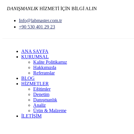
DANIŞMANLIK
HİZMETİ İÇİN BİLGİ ALIN
Info@labmaster.com.tr
+90 530 401 29 23
ANA SAYFA
KURUMSAL
Kalite Politikamız
Hakkımızda
Referanslar
BLOG
HİZMETLER
Eğitimler
Denetim
Danışmanlık
Analiz
Ürün & Malzeme
İLETİŞİM