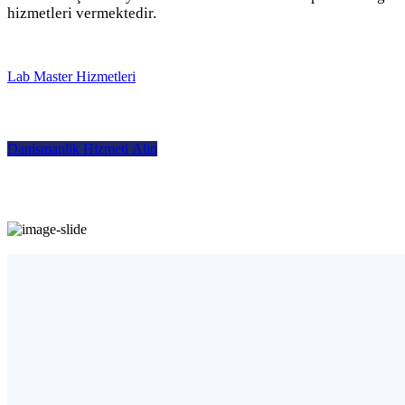
hizmetleri vermektedir.
L
a
b
M
a
s
t
e
r
H
i
z
m
e
t
l
e
r
i
D
a
n
i
s
m
a
n
l
i
k
H
i
z
m
e
t
i
A
l
i
n