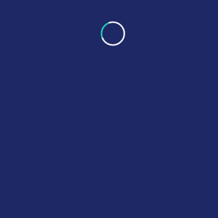
Kategoriler
Kategorilendirilmemiş
(21)
Son Yayınlananlar
Medikal Ürünler ve Tıbbi Cihazlarda Temizlik
Validasyonu: Güvenlik ve Kalite
NISAN 16, 2025
Medikal Ürünler ve Tıbbi Cihazlarda Temizlik
Validasyonu: Güvenlik ve Kalite
MART 9, 2025
Medikal Ürünlerde Kimyasal Karakterizasyon: Neden
Önemli?